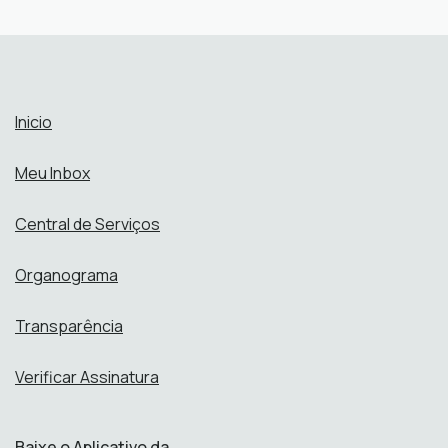
Abrir online > Via protocolo 1Doc
Perfis:
Inicio
Meu Inbox
Central de Serviços
Organograma
Transparência
Verificar Assinatura
Baixe o Aplicativo da